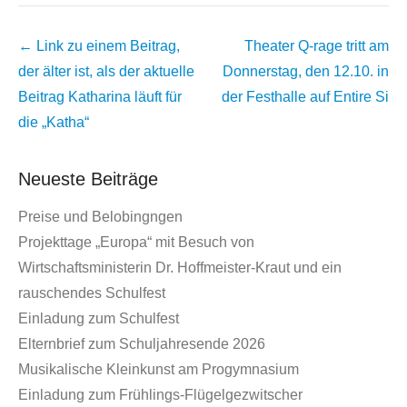
Beitrags
← Link zu einem Beitrag,
Theater Q-rage tritt am
Übersicht
der älter ist, als der aktuelle
Donnerstag, den 12.10. in
Beitrag
Katharina läuft für
der Festhalle auf
Entire Si
die „Katha“
Neueste Beiträge
Preise und Belobingngen
Projekttage „Europa“ mit Besuch von
Wirtschaftsministerin Dr. Hoffmeister-Kraut und ein
rauschendes Schulfest
Einladung zum Schulfest
Elternbrief zum Schuljahresende 2026
Musikalische Kleinkunst am Progymnasium
Einladung zum Frühlings-Flügelgezwitscher