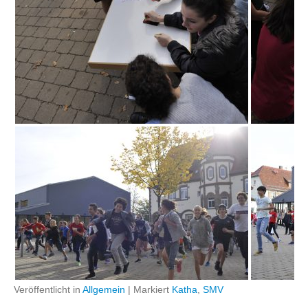
Veröffentlicht in
Allgemein
|
Markiert
Katha
,
SMV