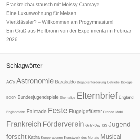
Frankreichaustausch mit Moissy-Cramayel
Eine Luxuswohnung für Meisen
Viertklässler? – Willkommen am Progymnasium!
Ein Gruß aus Heilbronn von der Experimenta im Februar
2026
Schlagwörter
Astronomie
Barakaldo
AG's
Begabtenförderung
Betriebe
Biologie
Elternbrief
Bundesjugendspiele
England
BOGY
Ehemalige
Feste
Fairtrade
Flügelgeflüster
Englandfahrt
France-Mobil
Frankreich
Förderverein
Jugend
Girls'-Day
ISS
forscht
Musical
Katha
Kooperationen
Kunstwerk des Monats