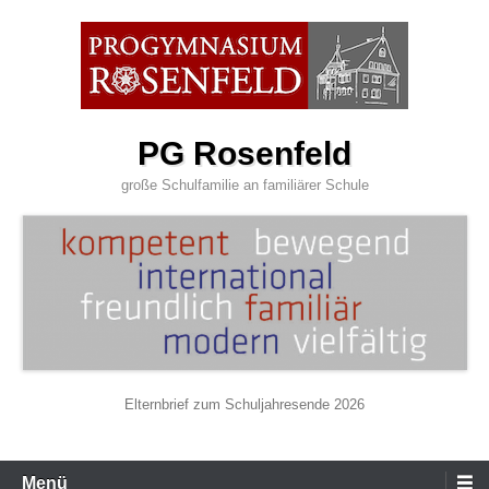
Zum
Inhalt
wechseln
PG Rosenfeld
große Schulfamilie an familiärer Schule
Elternbrief zum Schuljahresende 2026
Primäres
Menü