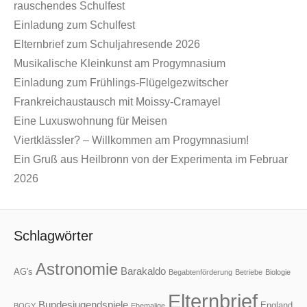
rauschendes Schulfest
Einladung zum Schulfest
Elternbrief zum Schuljahresende 2026
Musikalische Kleinkunst am Progymnasium
Einladung zum Frühlings-Flügelgezwitscher
Frankreichaustausch mit Moissy-Cramayel
Eine Luxuswohnung für Meisen
Viertklässler? – Willkommen am Progymnasium!
Ein Gruß aus Heilbronn von der Experimenta im Februar
2026
Schlagwörter
Astronomie
Barakaldo
AG's
Begabtenförderung
Betriebe
Biologie
Elternbrief
Bundesjugendspiele
England
BOGY
Ehemalige