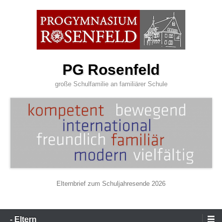
Zum
Inhalt
wechseln
PG Rosenfeld
große Schulfamilie an familiärer Schule
Elternbrief zum Schuljahresende 2026
Primäres
- Eltern