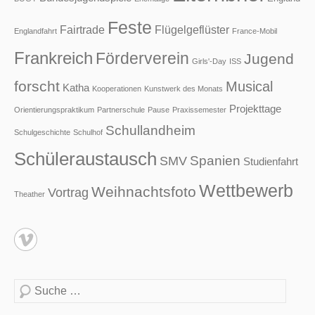
Feste
Fairtrade
Flügelgeflüster
Englandfahrt
France-Mobil
Frankreich
Förderverein
Jugend
Girls'-Day
ISS
forscht
Musical
Katha
Kooperationen
Kunstwerk des Monats
Projekttage
Orientierungspraktikum
Partnerschule
Pause
Praxissemester
Schullandheim
Schulgeschichte
Schulhof
Schüleraustausch
Spanien
SMV
Studienfahrt
Wettbewerb
Weihnachtsfoto
Vortrag
Theather
Suche