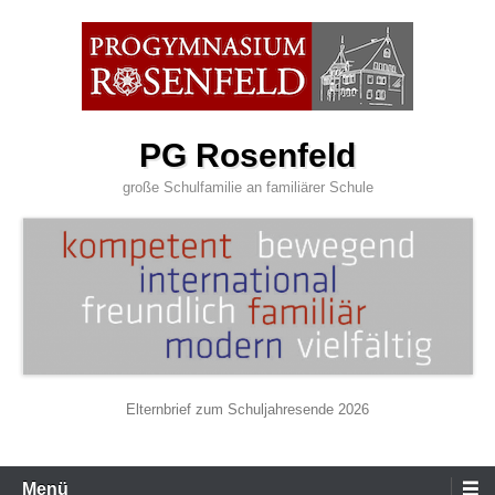
Zum
Inhalt
wechseln
PG Rosenfeld
große Schulfamilie an familiärer Schule
Elternbrief zum Schuljahresende 2026
Primäres
Menü