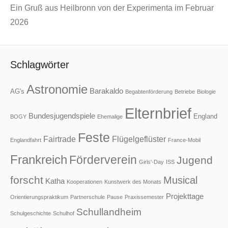
Ein Gruß aus Heilbronn von der Experimenta im Februar
2026
Schlagwörter
Astronomie
Barakaldo
AG's
Begabtenförderung
Betriebe
Biologie
Elternbrief
Bundesjugendspiele
England
BOGY
Ehemalige
Feste
Fairtrade
Flügelgeflüster
Englandfahrt
France-Mobil
Frankreich
Förderverein
Jugend
Girls'-Day
ISS
forscht
Musical
Katha
Kooperationen
Kunstwerk des Monats
Projekttage
Orientierungspraktikum
Partnerschule
Pause
Praxissemester
Schullandheim
Schulgeschichte
Schulhof