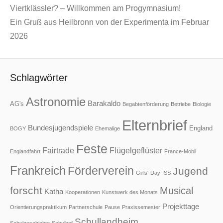
Viertklässler? – Willkommen am Progymnasium!
Ein Gruß aus Heilbronn von der Experimenta im Februar
2026
Schlagwörter
Astronomie
Barakaldo
AG's
Begabtenförderung
Betriebe
Biologie
Elternbrief
Bundesjugendspiele
England
BOGY
Ehemalige
Feste
Fairtrade
Flügelgeflüster
Englandfahrt
France-Mobil
Frankreich
Förderverein
Jugend
Girls'-Day
ISS
forscht
Musical
Katha
Kooperationen
Kunstwerk des Monats
Projekttage
Orientierungspraktikum
Partnerschule
Pause
Praxissemester
Schullandheim
Schulgeschichte
Schulhof