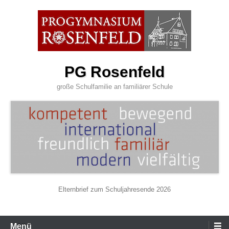
Zum
Inhalt
wechseln
PG Rosenfeld
große Schulfamilie an familiärer Schule
Elternbrief zum Schuljahresende 2026
Primäres
Menü