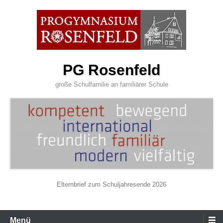
Zum
Inhalt
wechseln
PG Rosenfeld
große Schulfamilie an familiärer Schule
Elternbrief zum Schuljahresende 2026
Primäres
Menü