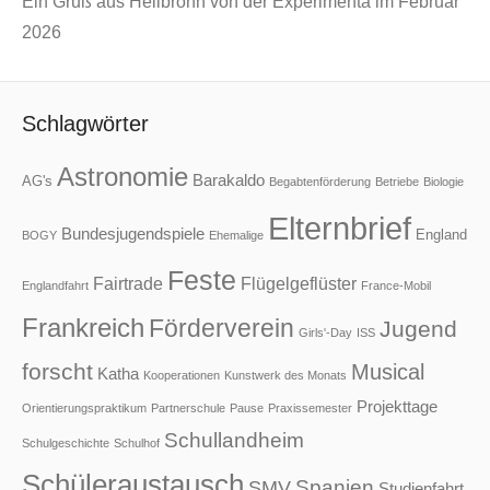
Ein Gruß aus Heilbronn von der Experimenta im Februar
2026
Schlagwörter
Astronomie
Barakaldo
AG's
Begabtenförderung
Betriebe
Biologie
Elternbrief
Bundesjugendspiele
England
BOGY
Ehemalige
Feste
Fairtrade
Flügelgeflüster
Englandfahrt
France-Mobil
Frankreich
Förderverein
Jugend
Girls'-Day
ISS
forscht
Musical
Katha
Kooperationen
Kunstwerk des Monats
Projekttage
Orientierungspraktikum
Partnerschule
Pause
Praxissemester
Schullandheim
Schulgeschichte
Schulhof
Schüleraustausch
Spanien
SMV
Studienfahrt