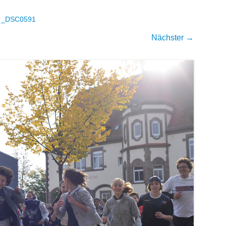
n
_DSC0591
Nächster →