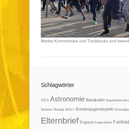
Beides Kommentare und Trackbacks sind beend
Schlagwörter
Astronomie
Barakaldo
AG's
Begabtenförder
Bundesjugendspiele
Betriebe
Biologie
BOGY
Ehemalige
Elternbrief
Fairtra
England
Englandfahrt