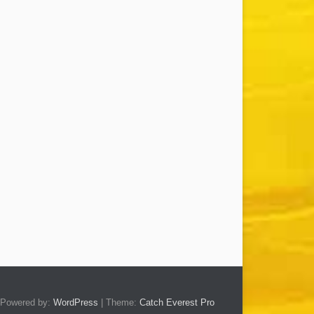
Powered by:
WordPress
| Theme:
Catch Everest Pro