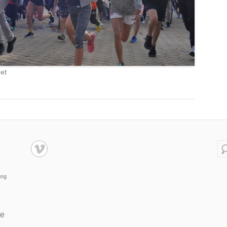
et
Su
ung
de