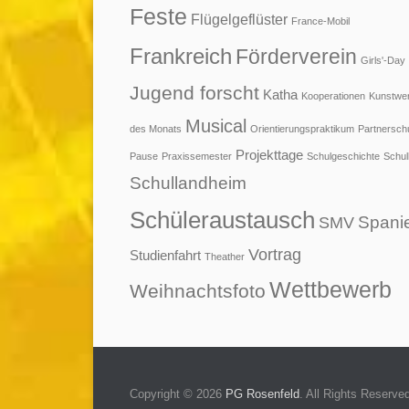
Feste
Flügelgeflüster
France-Mobil
Frankreich
Förderverein
Girls'-Day
Jugend forscht
Katha
Kooperationen
Kunstwe
Musical
des Monats
Orientierungspraktikum
Partnersch
Projekttage
Pause
Praxissemester
Schulgeschichte
Schul
Schullandheim
Schüleraustausch
Spani
SMV
Vortrag
Studienfahrt
Theather
Wettbewerb
Weihnachtsfoto
Copyright © 2026
PG Rosenfeld
. All Rights Reserve