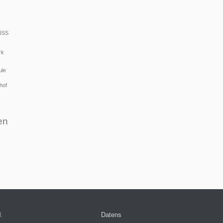
ISS
rk
ule
hof
en
d.
Datens