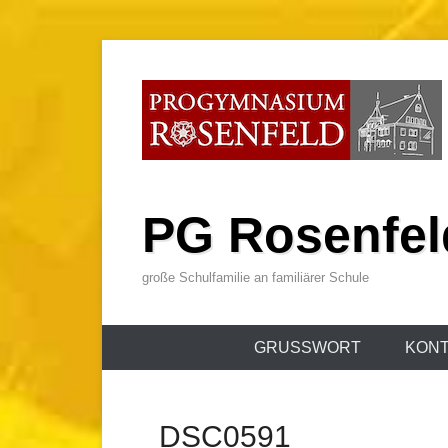
Zum
Inhalt
wechseln
PG Rosenfel
große Schulfamilie an familiärer Schule
Primäres
GRUSSWORT
KONT
Menü
_DSC0591