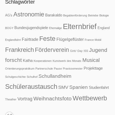
Schlagwörter
Astronomie
Barakaldo
AG's
Begabtenförderung
Betriebe
Biologie
Elternbrief
Bundesjugendspiele
England
BOGY
Ehemalige
Feste
Fairtrade
Flügelgeflüster
Englandfahrt
France-Mobil
Frankreich
Förderverein
Jugend
Girls'-Day
ISS
forscht
Musical
Katha
Kooperationen
Kunstwerk des Monats
Projekttage
Orientierungspraktikum
Partnerschule
Pause
Praxissemester
Schullandheim
Schulgeschichte
Schulhof
Schüleraustausch
Spanien
SMV
Studienfahrt
Wettbewerb
Weihnachtsfoto
Vortrag
Theather