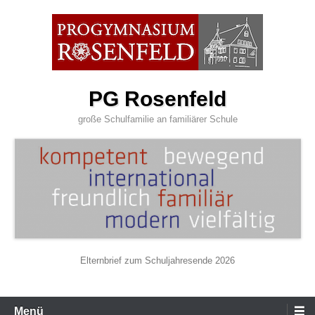
Zum
Inhalt
wechseln
PG Rosenfeld
große Schulfamilie an familiärer Schule
Elternbrief zum Schuljahresende 2026
Primäres
Menü