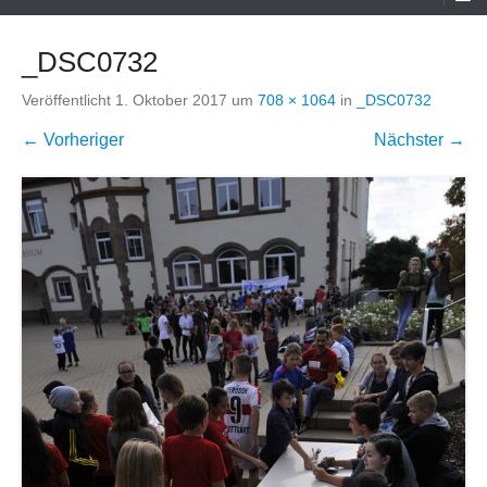
Menü
_DSC0732
Veröffentlicht
1. Oktober 2017
um
708 × 1064
in
_DSC0732
← Vorheriger
Nächster →