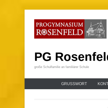
Zum
Inhalt
wechseln
PG Rosenfel
große Schulfamilie an familiärer Schule
Primäres
GRUSSWORT
KONT
Menü