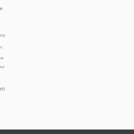
de
ISS
rk
ule
hof
en