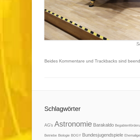
S
Beides Kommentare und Trackbacks sind beend
Schlagwörter
Astronomie
Barakaldo
AG's
Begabtenförder
Bundesjugendspiele
Betriebe
Biologie
BOGY
Ehemalige