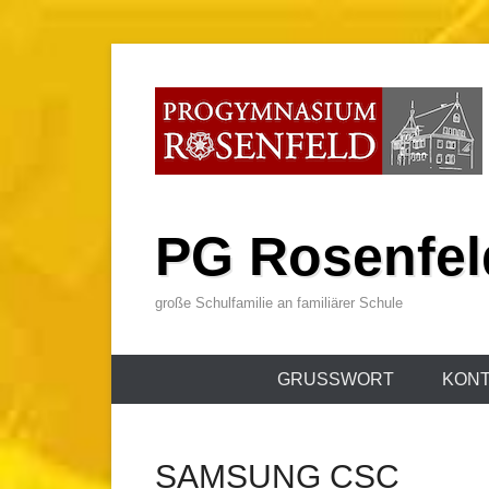
Zum
Inhalt
wechseln
PG Rosenfel
große Schulfamilie an familiärer Schule
Primäres
GRUSSWORT
KONT
Menü
SAMSUNG CSC