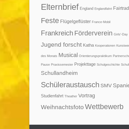
Elternbrief
Fairtra
England
Englandfahrt
Feste
Flügelgeflüster
France-Mobil
Frankreich
Förderverein
Girls'-Day
Jugend forscht
Katha
Kooperationen
Kunstwe
Musical
des Monats
Orientierungspraktikum
Partnersch
Projekttage
Pause
Praxissemester
Schulgeschichte
Schul
Schullandheim
Schüleraustausch
Spani
SMV
Vortrag
Studienfahrt
Theather
Wettbewerb
Weihnachtsfoto