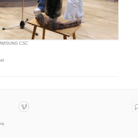
AMSUNG CSC
et
Su
ung