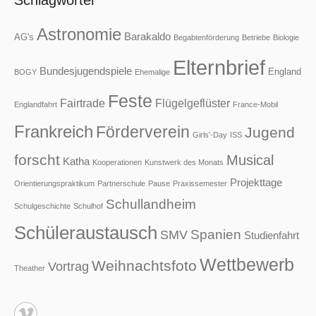
Schlagwörter
Astronomie
Barakaldo
AG's
Begabtenförderung
Betriebe
Biologie
Elternbrief
Bundesjugendspiele
England
BOGY
Ehemalige
Feste
Fairtrade
Flügelgeflüster
Englandfahrt
France-Mobil
Frankreich
Förderverein
Jugend
Girls'-Day
ISS
forscht
Musical
Katha
Kooperationen
Kunstwerk des Monats
Projekttage
Orientierungspraktikum
Partnerschule
Pause
Praxissemester
Schullandheim
Schulgeschichte
Schulhof
Schüleraustausch
Spanien
SMV
Studienfahrt
Wettbewerb
Weihnachtsfoto
Vortrag
Theather