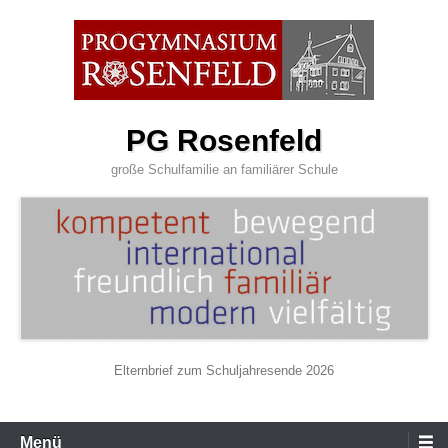
Zum
Inhalt
wechseln
PG Rosenfeld
große Schulfamilie an familiärer Schule
Elternbrief zum Schuljahresende 2026
Primäres
Menü