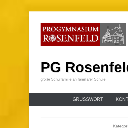
Zum
Inhalt
wechseln
PG Rosenfel
große Schulfamilie an familiärer Schule
Primäres
GRUSSWORT
KONT
Menü
Kategor