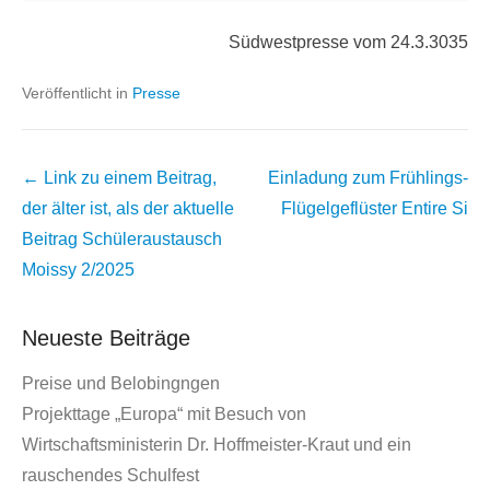
Südwestpresse vom 24.3.3035
Veröffentlicht in
Presse
Beitrags
← Link zu einem Beitrag,
Einladung zum Frühlings-
Übersicht
der älter ist, als der aktuelle
Flügelgeflüster
Entire Si
Beitrag
Schüleraustausch
Moissy 2/2025
Neueste Beiträge
Preise und Belobingngen
Projekttage „Europa“ mit Besuch von
Wirtschaftsministerin Dr. Hoffmeister-Kraut und ein
rauschendes Schulfest