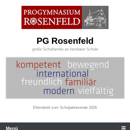
Zum
Inhalt
wechseln
PG Rosenfeld
große Schulfamilie an familiärer Schule
Elternbrief zum Schuljahresende 2026
Primäres
Menü