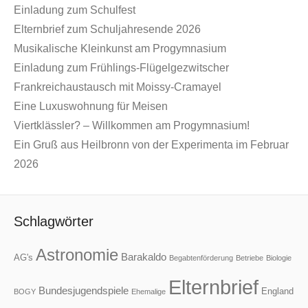
Einladung zum Schulfest
Elternbrief zum Schuljahresende 2026
Musikalische Kleinkunst am Progymnasium
Einladung zum Frühlings-Flügelgezwitscher
Frankreichaustausch mit Moissy-Cramayel
Eine Luxuswohnung für Meisen
Viertklässler? – Willkommen am Progymnasium!
Ein Gruß aus Heilbronn von der Experimenta im Februar
2026
Schlagwörter
Astronomie
Barakaldo
AG's
Begabtenförderung
Betriebe
Biologie
Elternbrief
Bundesjugendspiele
England
BOGY
Ehemalige