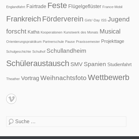
Feste
Fairtrade
Flügelgeflüster
Englandfahrt
France-Mobil
Frankreich
Förderverein
Jugend
Girls'-Day
ISS
forscht
Musical
Katha
Kooperationen
Kunstwerk des Monats
Projekttage
Orientierungspraktikum
Partnerschule
Pause
Praxissemester
Schullandheim
Schulgeschichte
Schulhof
Schüleraustausch
Spanien
SMV
Studienfahrt
Wettbewerb
Weihnachtsfoto
Vortrag
Theather
Suche