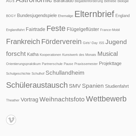
Barakaldo
AG's
Begabtenförderung
Betriebe
Biologie
Elternbrief
Bundesjugendspiele
England
BOGY
Ehemalige
Feste
Fairtrade
Flügelgeflüster
Englandfahrt
France-Mobil
Frankreich
Förderverein
Jugend
Girls'-Day
ISS
forscht
Musical
Katha
Kooperationen
Kunstwerk des Monats
Projekttage
Orientierungspraktikum
Partnerschule
Pause
Praxissemester
Schullandheim
Schulgeschichte
Schulhof
Schüleraustausch
Spanien
SMV
Studienfahrt
Wettbewerb
Weihnachtsfoto
Vortrag
Theather