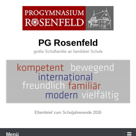
Zum
Inhalt
wechseln
PG Rosenfeld
große Schulfamilie an familiärer Schule
Elternbrief zum Schuljahresende 2026
Primäres
Menü