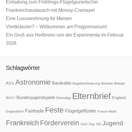
Einladung zum Frühlings-Flügelgezwitscher
Frankreichaustausch mit Moissy-Cramayel
Eine Luxuswohnung für Meisen
Viertklässler? – Willkommen am Progymnasium!
Ein Gruß aus Heilbronn von der Experimenta im Februar
2026
Schlagwörter
Astronomie
Barakaldo
AG's
Begabtenförderung
Betriebe
Biologie
Elternbrief
Bundesjugendspiele
England
BOGY
Ehemalige
Feste
Fairtrade
Flügelgeflüster
Englandfahrt
France-Mobil
Frankreich
Förderverein
Jugend
Girls'-Day
ISS