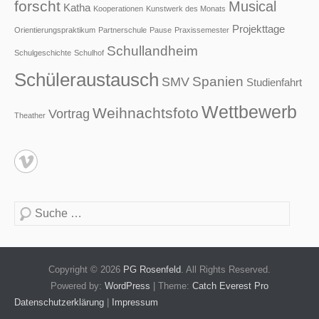
forscht
Musical
Katha
Kooperationen
Kunstwerk des Monats
Projekttage
Orientierungspraktikum
Partnerschule
Pause
Praxissemester
Schullandheim
Schulgeschichte
Schulhof
Schüleraustausch
Spanien
SMV
Studienfahrt
Wettbewerb
Weihnachtsfoto
Vortrag
Theather
Suche
Copyright © 2026
PG Rosenfeld
. All Rights Reserved.
Powered by:
WordPress
| Theme:
Catch Everest Pro
Datenschutzerklärung
|
Impressum