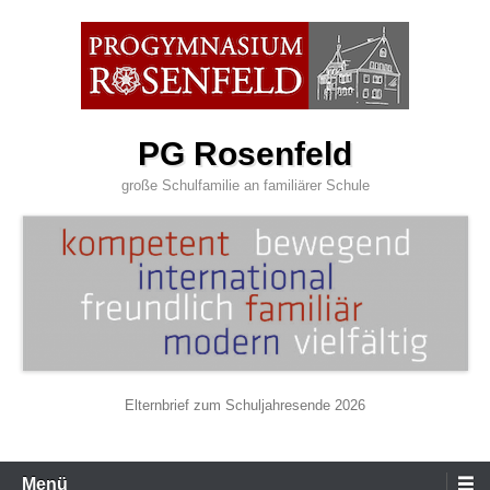
Zum
Inhalt
wechseln
PG Rosenfeld
große Schulfamilie an familiärer Schule
Elternbrief zum Schuljahresende 2026
Primäres
Menü