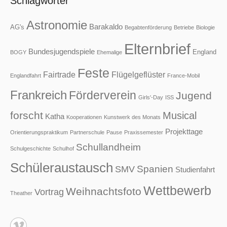
Schlagwörter
Astronomie
Barakaldo
AG's
Begabtenförderung
Betriebe
Biologie
Elternbrief
Bundesjugendspiele
England
BOGY
Ehemalige
Feste
Fairtrade
Flügelgeflüster
Englandfahrt
France-Mobil
Frankreich
Förderverein
Jugend
Girls'-Day
ISS
forscht
Musical
Katha
Kooperationen
Kunstwerk des Monats
Projekttage
Orientierungspraktikum
Partnerschule
Pause
Praxissemester
Schullandheim
Schulgeschichte
Schulhof
Schüleraustausch
Spanien
SMV
Studienfahrt
Wettbewerb
Weihnachtsfoto
Vortrag
Theather