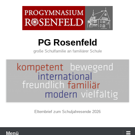
Zum
Inhalt
wechseln
PG Rosenfeld
große Schulfamilie an familiärer Schule
Elternbrief zum Schuljahresende 2026
Primäres
Menü