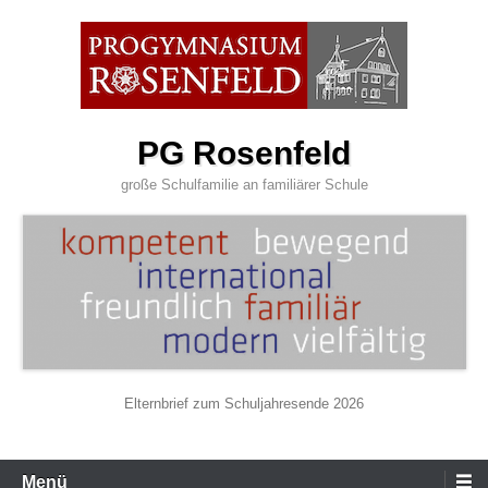
Zum
Inhalt
wechseln
PG Rosenfeld
große Schulfamilie an familiärer Schule
Elternbrief zum Schuljahresende 2026
Primäres
Menü