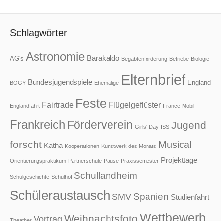
Schlagwörter
Astronomie
Barakaldo
AG's
Begabtenförderung
Betriebe
Biologie
Elternbrief
Bundesjugendspiele
England
BOGY
Ehemalige
Feste
Fairtrade
Flügelgeflüster
Englandfahrt
France-Mobil
Frankreich
Förderverein
Jugend
Girls'-Day
ISS
forscht
Musical
Katha
Kooperationen
Kunstwerk des Monats
Projekttage
Orientierungspraktikum
Partnerschule
Pause
Praxissemester
Schullandheim
Schulgeschichte
Schulhof
Schüleraustausch
Spanien
SMV
Studienfahrt
Wettbewerb
Weihnachtsfoto
Vortrag
Theather