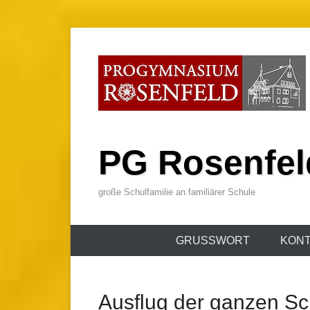
Zum
Inhalt
wechseln
PG Rosenfel
große Schulfamilie an familiärer Schule
Primäres
GRUSSWORT
KONT
Menü
Ausflug der ganzen Sc