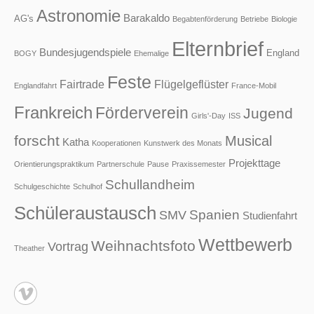
Astronomie
Barakaldo
AG's
Begabtenförderung
Betriebe
Biologie
Elternbrief
Bundesjugendspiele
England
BOGY
Ehemalige
Feste
Fairtrade
Flügelgeflüster
Englandfahrt
France-Mobil
Frankreich
Förderverein
Jugend
Girls'-Day
ISS
forscht
Musical
Katha
Kooperationen
Kunstwerk des Monats
Projekttage
Orientierungspraktikum
Partnerschule
Pause
Praxissemester
Schullandheim
Schulgeschichte
Schulhof
Schüleraustausch
Spanien
SMV
Studienfahrt
Wettbewerb
Weihnachtsfoto
Vortrag
Theather