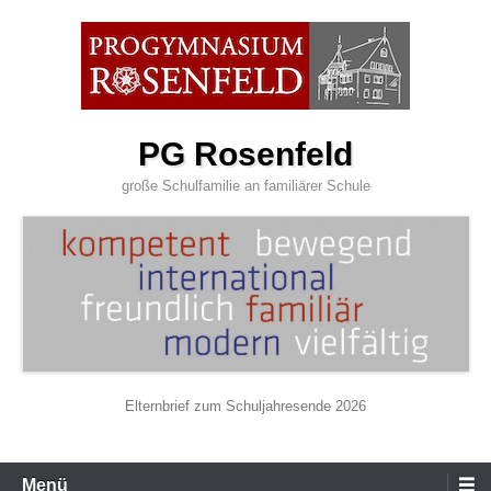
Zum
Inhalt
wechseln
PG Rosenfeld
große Schulfamilie an familiärer Schule
Elternbrief zum Schuljahresende 2026
Primäres
Menü