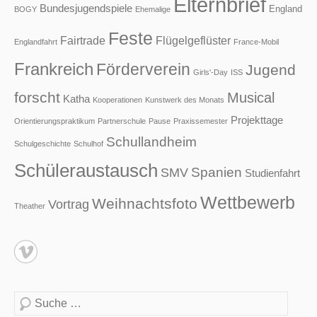
Elternbrief
Bundesjugendspiele
England
BOGY
Ehemalige
Feste
Fairtrade
Flügelgeflüster
Englandfahrt
France-Mobil
Frankreich
Förderverein
Jugend
Girls'-Day
ISS
forscht
Musical
Katha
Kooperationen
Kunstwerk des Monats
Projekttage
Orientierungspraktikum
Partnerschule
Pause
Praxissemester
Schullandheim
Schulgeschichte
Schulhof
Schüleraustausch
Spanien
SMV
Studienfahrt
Wettbewerb
Weihnachtsfoto
Vortrag
Theather
Suche