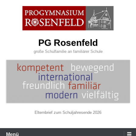
Zum
Inhalt
wechseln
PG Rosenfeld
große Schulfamilie an familiärer Schule
Elternbrief zum Schuljahresende 2026
Primäres
Menü