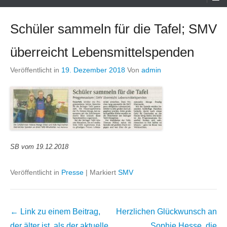
Menü
Schüler sammeln für die Tafel; SMV
überreicht Lebensmittelspenden
Veröffentlicht in
19. Dezember 2018
Von
admin
SB vom 19.12.2018
Veröffentlicht in
Presse
|
Markiert
SMV
Beitrags
← Link zu einem Beitrag,
Herzlichen Glückwunsch an
Übersicht
der älter ist, als der aktuelle
Sophie Hesse, die