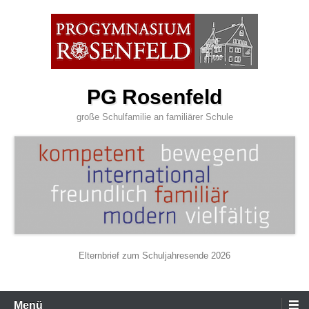
Zum
Inhalt
wechseln
PG Rosenfeld
große Schulfamilie an familiärer Schule
Elternbrief zum Schuljahresende 2026
Primäres
Menü