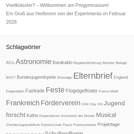
Viertklässler? – Willkommen am Progymnasium!
Ein Gruß aus Heilbronn von der Experimenta im Februar
2026
Schlagwörter
Astronomie
Barakaldo
AG's
Begabtenförderung
Betriebe
Biologie
Elternbrief
Bundesjugendspiele
England
BOGY
Ehemalige
Feste
Fairtrade
Flügelgeflüster
Englandfahrt
France-Mobil
Frankreich
Förderverein
Jugend
Girls'-Day
ISS
forscht
Musical
Katha
Kooperationen
Kunstwerk des Monats
Projekttage
Orientierungspraktikum
Partnerschule
Pause
Praxissemester
Schullandheim