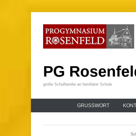
Zum
Inhalt
wechseln
PG Rosenfel
große Schulfamilie an familiärer Schule
Primäres
GRUSSWORT
KONT
Menü
Sc