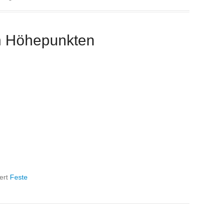
en Höhepunkten
ert
Feste