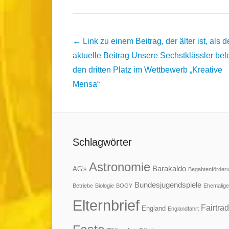
Beitrags
← Link zu einem Beitrag, der älter ist, als d
Übersicht
aktuelle Beitrag
Unsere Sechstklässler bel
den dritten Platz im Wettbewerb „Kreative
Mensa“
Schlagwörter
Astronomie
Barakaldo
AG's
Begabtenförder
Bundesjugendspiele
Betriebe
Biologie
BOGY
Ehemalige
Elternbrief
Fairtra
England
Englandfahrt