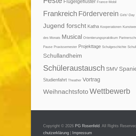
Feste
Flügelgeflüster
France-Mobil
Frankreich
Förderverein
Girls'-Day
Jugend forscht
Katha
Kooperationen
Kunstwe
Musical
des Monats
Orientierungspraktikum
Partnersch
Projekttage
Pause
Praxissemester
Schulgeschichte
Schul
Schullandheim
Schüleraustausch
Spani
SMV
Vortrag
Studienfahrt
Theather
Wettbewerb
Weihnachtsfoto
Copyright © 2026
PG Rosenfeld
. All Rights Reserve
chutzerklärung
|
Impressum