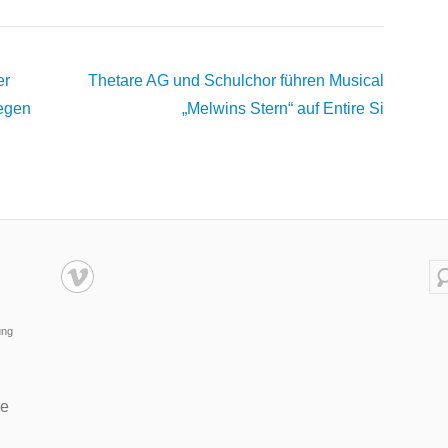
er
Thetare AG und Schulchor führen Musical
egen
„Melwins Stern“ auf
Entire Si
Su
ung
de