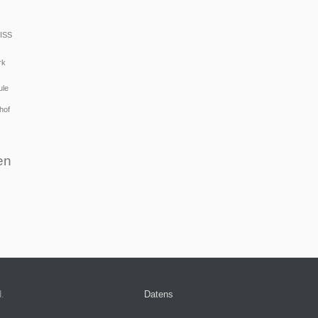
ISS
rk
ule
hof
en
d.
Datens