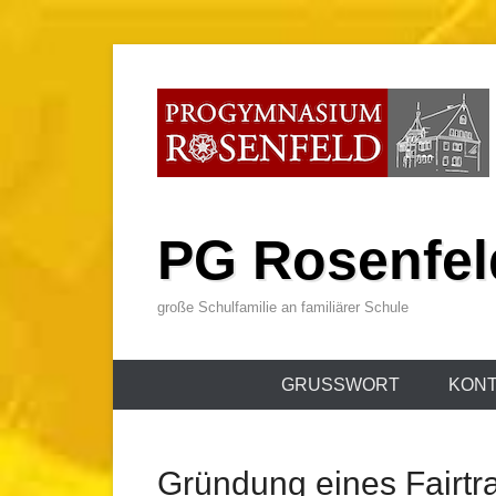
Zum
Inhalt
wechseln
PG Rosenfel
große Schulfamilie an familiärer Schule
Primäres
GRUSSWORT
KONT
Menü
Gründung eines Fairt