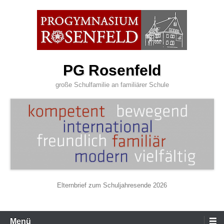
Zum
Inhalt
wechseln
PG Rosenfeld
große Schulfamilie an familiärer Schule
Elternbrief zum Schuljahresende 2026
Primäres
Menü