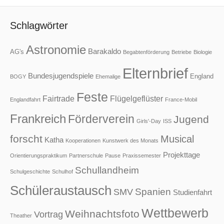
Schlagwörter
Astronomie
Barakaldo
AG's
Begabtenförderung
Betriebe
Biologie
Elternbrief
Bundesjugendspiele
England
BOGY
Ehemalige
Feste
Fairtrade
Flügelgeflüster
Englandfahrt
France-Mobil
Frankreich
Förderverein
Jugend
Girls'-Day
ISS
forscht
Musical
Katha
Kooperationen
Kunstwerk des Monats
Projekttage
Orientierungspraktikum
Partnerschule
Pause
Praxissemester
Schullandheim
Schulgeschichte
Schulhof
Schüleraustausch
Spanien
SMV
Studienfahrt
Wettbewerb
Weihnachtsfoto
Vortrag
Theather