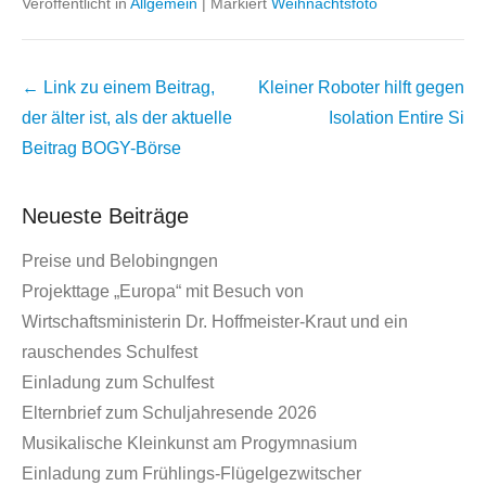
Veröffentlicht in
Allgemein
|
Markiert
Weihnachtsfoto
Beitrags
← Link zu einem Beitrag,
Kleiner Roboter hilft gegen
Übersicht
der älter ist, als der aktuelle
Isolation
Entire Si
Beitrag
BOGY-Börse
Neueste Beiträge
Preise und Belobingngen
Projekttage „Europa“ mit Besuch von
Wirtschaftsministerin Dr. Hoffmeister-Kraut und ein
rauschendes Schulfest
Einladung zum Schulfest
Elternbrief zum Schuljahresende 2026
Musikalische Kleinkunst am Progymnasium
Einladung zum Frühlings-Flügelgezwitscher