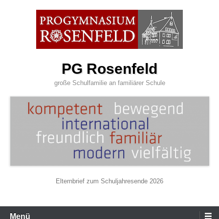
Zum
Inhalt
wechseln
PG Rosenfeld
große Schulfamilie an familiärer Schule
Elternbrief zum Schuljahresende 2026
Primäres
Menü