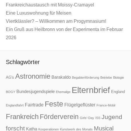
Frankreichaustausch mit Moissy-Cramayel
Eine Luxuswohnung für Meisen
Viertklässler? – Willkommen am Progymnasium!
Ein Gruß aus Heilbronn von der Experimenta im Februar
2026
Schlagwörter
Astronomie
Barakaldo
AG's
Begabtenförderung
Betriebe
Biologie
Elternbrief
Bundesjugendspiele
England
BOGY
Ehemalige
Feste
Fairtrade
Flügelgeflüster
Englandfahrt
France-Mobil
Frankreich
Förderverein
Jugend
Girls'-Day
ISS
forscht
Musical
Katha
Kooperationen
Kunstwerk des Monats