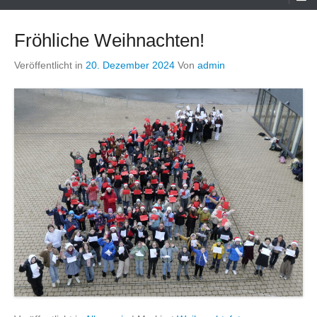
Menü
Fröhliche Weihnachten!
Veröffentlicht in
20. Dezember 2024
Von
admin