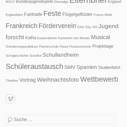
Bundesjugendspiele
England
BOGY
Ehemalige
Feste
Fairtrade
Flügelgeflüster
Englandfahrt
France-Mobil
Frankreich
Förderverein
Jugend
Girls'-Day
ISS
forscht
Musical
Katha
Kooperationen
Kunstwerk des Monats
Projekttage
Orientierungspraktikum
Partnerschule
Pause
Praxissemester
Schullandheim
Schulgeschichte
Schulhof
Schüleraustausch
Spanien
SMV
Studienfahrt
Wettbewerb
Weihnachtsfoto
Vortrag
Theather
Suche