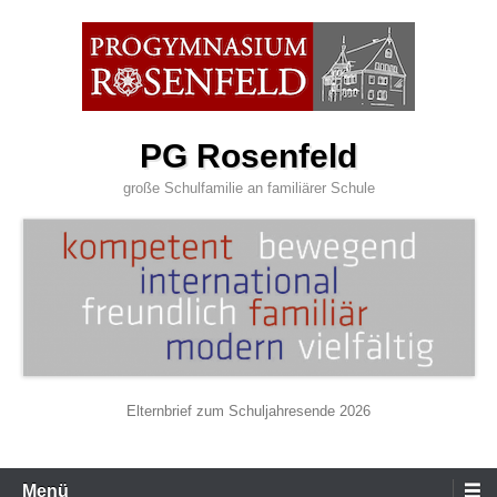
Zum
Inhalt
wechseln
PG Rosenfeld
große Schulfamilie an familiärer Schule
Elternbrief zum Schuljahresende 2026
Primäres
Menü