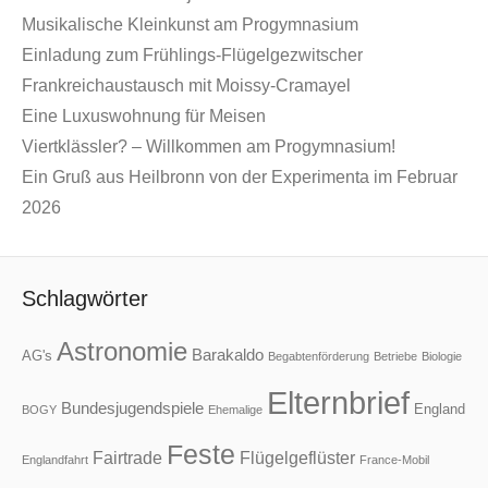
Musikalische Kleinkunst am Progymnasium
Einladung zum Frühlings-Flügelgezwitscher
Frankreichaustausch mit Moissy-Cramayel
Eine Luxuswohnung für Meisen
Viertklässler? – Willkommen am Progymnasium!
Ein Gruß aus Heilbronn von der Experimenta im Februar
2026
Schlagwörter
Astronomie
Barakaldo
AG's
Begabtenförderung
Betriebe
Biologie
Elternbrief
Bundesjugendspiele
England
BOGY
Ehemalige
Feste
Fairtrade
Flügelgeflüster
Englandfahrt
France-Mobil