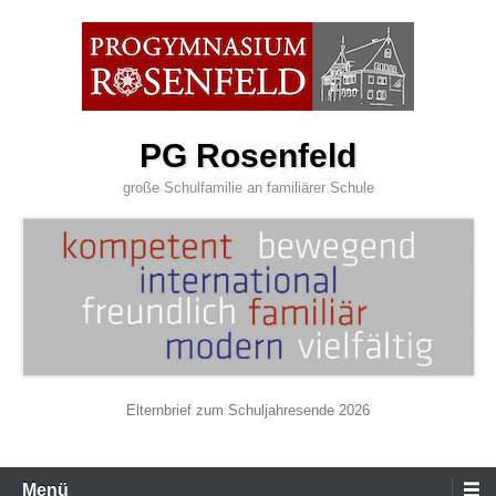
Zum
Inhalt
wechseln
PG Rosenfeld
große Schulfamilie an familiärer Schule
Elternbrief zum Schuljahresende 2026
Primäres
Menü