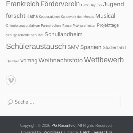
Frankreich
Förderverein
Jugend
Girls'-Day
ISS
forscht
Musical
Katha
Kooperationen
Kunstwerk des Monats
Projekttage
Orientierungspraktikum
Partnerschule
Pause
Praxissemester
Schullandheim
Schulgeschichte
Schulhof
Schüleraustausch
Spanien
SMV
Studienfahrt
Wettbewerb
Weihnachtsfoto
Vortrag
Theather
Suche
Copyright © 2026
PG Rosenfeld
. All Rights Reserved.
Powered by:
WordPress
| Theme:
Catch Everest Pro