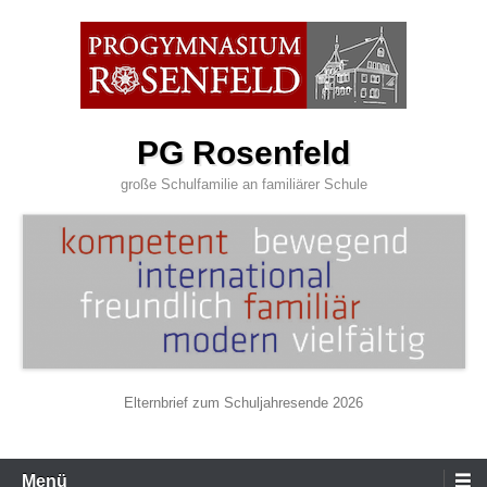
Zum
Inhalt
wechseln
PG Rosenfeld
große Schulfamilie an familiärer Schule
Elternbrief zum Schuljahresende 2026
Primäres
Menü