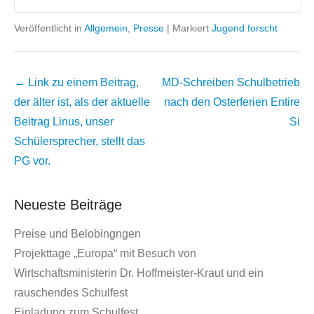
Veröffentlicht in
Allgemein
,
Presse
|
Markiert
Jugend forscht
Beitrags
← Link zu einem Beitrag,
MD-Schreiben Schulbetrieb
Übersicht
der älter ist, als der aktuelle
nach den Osterferien
Entire
Beitrag
Linus, unser
Si
Schülersprecher, stellt das
PG vor.
Neueste Beiträge
Preise und Belobingngen
Projekttage „Europa“ mit Besuch von
Wirtschaftsministerin Dr. Hoffmeister-Kraut und ein
rauschendes Schulfest
Einladung zum Schulfest