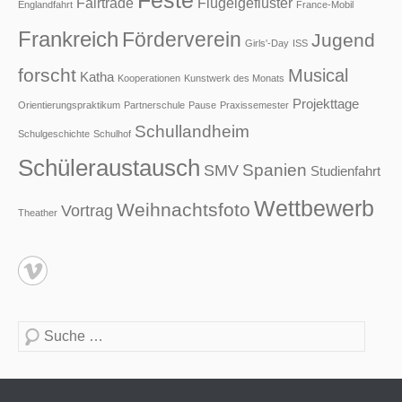
Feste
Fairtrade
Flügelgeflüster
Englandfahrt
France-Mobil
Frankreich
Förderverein
Jugend
Girls'-Day
ISS
forscht
Musical
Katha
Kooperationen
Kunstwerk des Monats
Projekttage
Orientierungspraktikum
Partnerschule
Pause
Praxissemester
Schullandheim
Schulgeschichte
Schulhof
Schüleraustausch
Spanien
SMV
Studienfahrt
Wettbewerb
Weihnachtsfoto
Vortrag
Theather
Suche