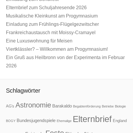
Elternbrief zum Schuljahresende 2026
Musikalische Kleinkunst am Progymnasium
Einladung zum Frühlings-Flügelgezwitscher
Frankreichaustausch mit Moissy-Cramayel
Eine Luxuswohnung für Meisen
Viertklässler? – Willkommen am Progymnasium!
Ein Gruß aus Heilbronn von der Experimenta im Februar
2026
Schlagwörter
Astronomie
Barakaldo
AG's
Begabtenförderung
Betriebe
Biologie
Elternbrief
Bundesjugendspiele
England
BOGY
Ehemalige