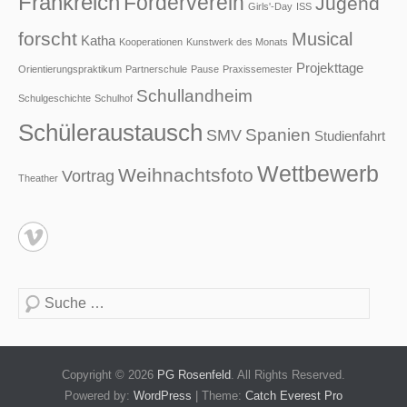
Frankreich
Förderverein
Jugend
Girls'-Day
ISS
forscht
Musical
Katha
Kooperationen
Kunstwerk des Monats
Projekttage
Orientierungspraktikum
Partnerschule
Pause
Praxissemester
Schullandheim
Schulgeschichte
Schulhof
Schüleraustausch
Spanien
SMV
Studienfahrt
Wettbewerb
Weihnachtsfoto
Vortrag
Theather
Suche
Copyright © 2026
PG Rosenfeld
. All Rights Reserved.
Powered by:
WordPress
| Theme:
Catch Everest Pro