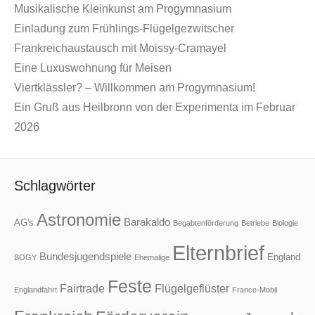
Musikalische Kleinkunst am Progymnasium
Einladung zum Frühlings-Flügelgezwitscher
Frankreichaustausch mit Moissy-Cramayel
Eine Luxuswohnung für Meisen
Viertklässler? – Willkommen am Progymnasium!
Ein Gruß aus Heilbronn von der Experimenta im Februar
2026
Schlagwörter
Astronomie
Barakaldo
AG's
Begabtenförderung
Betriebe
Biologie
Elternbrief
Bundesjugendspiele
England
BOGY
Ehemalige
Feste
Fairtrade
Flügelgeflüster
Englandfahrt
France-Mobil