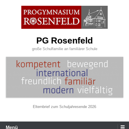
Zum
Inhalt
wechseln
PG Rosenfeld
große Schulfamilie an familiärer Schule
Elternbrief zum Schuljahresende 2026
Primäres
Menü