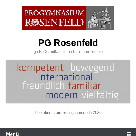
Zum
Inhalt
wechseln
PG Rosenfeld
große Schulfamilie an familiärer Schule
Elternbrief zum Schuljahresende 2026
Primäres
Menü