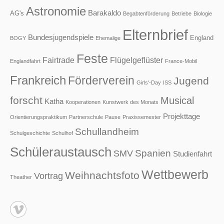
Astronomie
Barakaldo
AG's
Begabtenförderung
Betriebe
Biologie
Elternbrief
Bundesjugendspiele
England
BOGY
Ehemalige
Feste
Fairtrade
Flügelgeflüster
Englandfahrt
France-Mobil
Frankreich
Förderverein
Jugend
Girls'-Day
ISS
forscht
Musical
Katha
Kooperationen
Kunstwerk des Monats
Projekttage
Orientierungspraktikum
Partnerschule
Pause
Praxissemester
Schullandheim
Schulgeschichte
Schulhof
Schüleraustausch
Spanien
SMV
Studienfahrt
Wettbewerb
Weihnachtsfoto
Vortrag
Theather