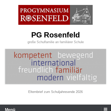
Zum
Inhalt
wechseln
PG Rosenfeld
große Schulfamilie an familiärer Schule
Elternbrief zum Schuljahresende 2026
Primäres
Menü