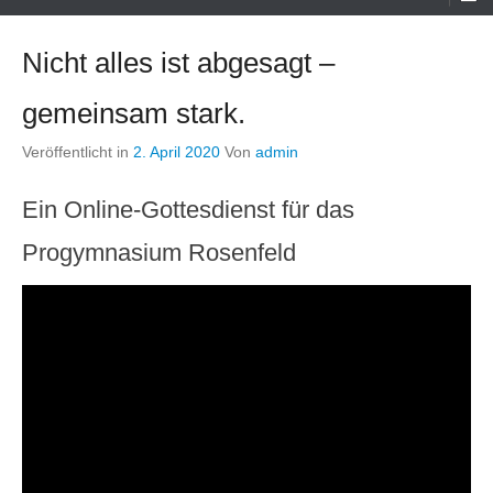
Menü
Nicht alles ist abgesagt –
gemeinsam stark.
Veröffentlicht in
2. April 2020
Von
admin
Ein Online-Gottesdienst für das
Progymnasium Rosenfeld