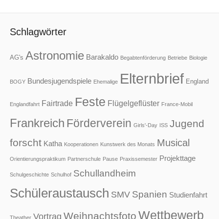
Schlagwörter
Astronomie
Barakaldo
AG's
Begabtenförderung
Betriebe
Biologie
Elternbrief
Bundesjugendspiele
England
BOGY
Ehemalige
Feste
Fairtrade
Flügelgeflüster
Englandfahrt
France-Mobil
Frankreich
Förderverein
Jugend
Girls'-Day
ISS
forscht
Musical
Katha
Kooperationen
Kunstwerk des Monats
Projekttage
Orientierungspraktikum
Partnerschule
Pause
Praxissemester
Schullandheim
Schulgeschichte
Schulhof
Schüleraustausch
Spanien
SMV
Studienfahrt
Wettbewerb
Weihnachtsfoto
Vortrag
Theather