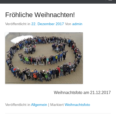
Menü
Fröhliche Weihnachten!
Veröffentlicht in
22. Dezember 2017
Von
admin
Weihnachtsfoto am 21.12.2017
Veröffentlicht in
Allgemein
|
Markiert
Weihnachtsfoto