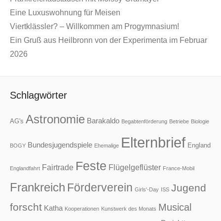
Eine Luxuswohnung für Meisen
Viertklässler? – Willkommen am Progymnasium!
Ein Gruß aus Heilbronn von der Experimenta im Februar
2026
Schlagwörter
Astronomie
Barakaldo
AG's
Begabtenförderung
Betriebe
Biologie
Elternbrief
Bundesjugendspiele
England
BOGY
Ehemalige
Feste
Fairtrade
Flügelgeflüster
Englandfahrt
France-Mobil
Frankreich
Förderverein
Jugend
Girls'-Day
ISS
forscht
Musical
Katha
Kooperationen
Kunstwerk des Monats