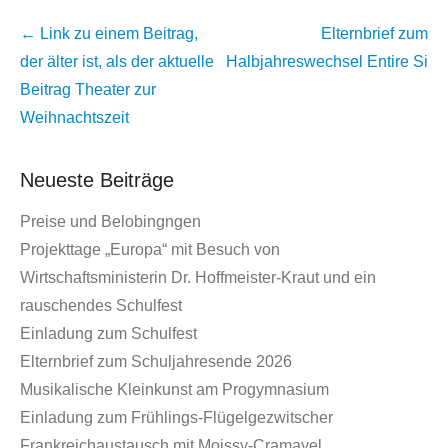
Beitrags
← Link zu einem Beitrag,
Elternbrief zum
Übersicht
der älter ist, als der aktuelle
Halbjahreswechsel
Entire Si
Beitrag
Theater zur
Weihnachtszeit
Neueste Beiträge
Preise und Belobingngen
Projekttage „Europa“ mit Besuch von
Wirtschaftsministerin Dr. Hoffmeister-Kraut und ein
rauschendes Schulfest
Einladung zum Schulfest
Elternbrief zum Schuljahresende 2026
Musikalische Kleinkunst am Progymnasium
Einladung zum Frühlings-Flügelgezwitscher
Frankreichaustausch mit Moissy-Cramayel