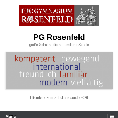
Zum
Inhalt
wechseln
PG Rosenfeld
große Schulfamilie an familiärer Schule
Elternbrief zum Schuljahresende 2026
Primäres
Menü