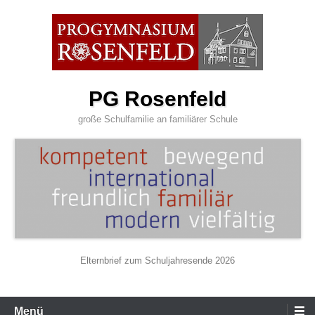
Zum
Inhalt
wechseln
PG Rosenfeld
große Schulfamilie an familiärer Schule
Elternbrief zum Schuljahresende 2026
Primäres
Menü