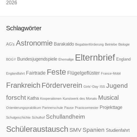
2026
Schlagwörter
Astronomie
Barakaldo
AG's
Begabtenförderung
Betriebe
Biologie
Elternbrief
Bundesjugendspiele
England
BOGY
Ehemalige
Feste
Fairtrade
Flügelgeflüster
Englandfahrt
France-Mobil
Frankreich
Förderverein
Jugend
Girls'-Day
ISS
forscht
Musical
Katha
Kooperationen
Kunstwerk des Monats
Projekttage
Orientierungspraktikum
Partnerschule
Pause
Praxissemester
Schullandheim
Schulgeschichte
Schulhof
Schüleraustausch
Spanien
SMV
Studienfahrt