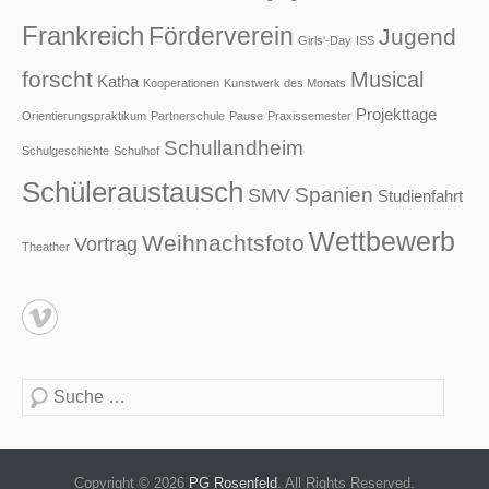
Frankreich
Förderverein
Jugend
Girls'-Day
ISS
forscht
Musical
Katha
Kooperationen
Kunstwerk des Monats
Projekttage
Orientierungspraktikum
Partnerschule
Pause
Praxissemester
Schullandheim
Schulgeschichte
Schulhof
Schüleraustausch
Spanien
SMV
Studienfahrt
Wettbewerb
Weihnachtsfoto
Vortrag
Theather
Suche
Copyright © 2026
PG Rosenfeld
. All Rights Reserved.