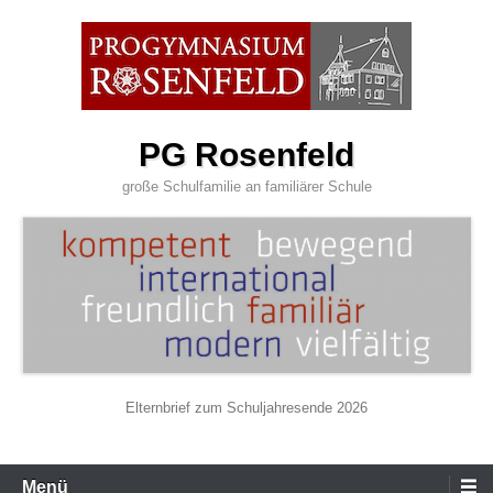
Zum
Inhalt
wechseln
PG Rosenfeld
große Schulfamilie an familiärer Schule
Elternbrief zum Schuljahresende 2026
Primäres
Menü