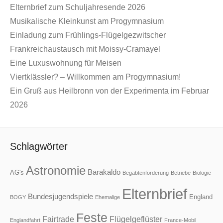
Elternbrief zum Schuljahresende 2026
Musikalische Kleinkunst am Progymnasium
Einladung zum Frühlings-Flügelgezwitscher
Frankreichaustausch mit Moissy-Cramayel
Eine Luxuswohnung für Meisen
Viertklässler? – Willkommen am Progymnasium!
Ein Gruß aus Heilbronn von der Experimenta im Februar
2026
Schlagwörter
Astronomie
Barakaldo
AG's
Begabtenförderung
Betriebe
Biologie
Elternbrief
Bundesjugendspiele
England
BOGY
Ehemalige
Feste
Fairtrade
Flügelgeflüster
Englandfahrt
France-Mobil