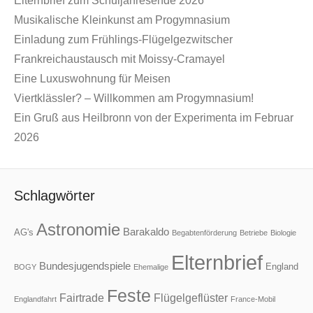
Elternbrief zum Schuljahresende 2026
Musikalische Kleinkunst am Progymnasium
Einladung zum Frühlings-Flügelgezwitscher
Frankreichaustausch mit Moissy-Cramayel
Eine Luxuswohnung für Meisen
Viertklässler? – Willkommen am Progymnasium!
Ein Gruß aus Heilbronn von der Experimenta im Februar
2026
Schlagwörter
Astronomie
Barakaldo
AG's
Begabtenförderung
Betriebe
Biologie
Elternbrief
Bundesjugendspiele
England
BOGY
Ehemalige
Feste
Fairtrade
Flügelgeflüster
Englandfahrt
France-Mobil