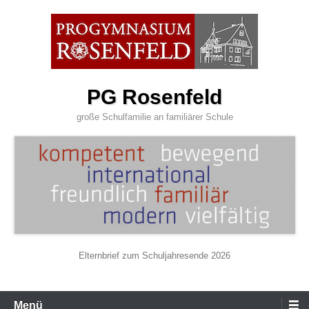
Zum
Inhalt
wechseln
PG Rosenfeld
große Schulfamilie an familiärer Schule
Elternbrief zum Schuljahresende 2026
Primäres
Menü