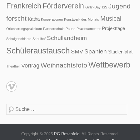
Frankreich
Förderverein
Jugend
Girls'-Day
ISS
forscht
Musical
Katha
Kooperationen
Kunstwerk des Monats
Projekttage
Orientierungspraktikum
Partnerschule
Pause
Praxissemester
Schullandheim
Schulgeschichte
Schulhof
Schüleraustausch
Spanien
SMV
Studienfahrt
Wettbewerb
Weihnachtsfoto
Vortrag
Theather
Suche
Copyright © 2026
PG Rosenfeld
. All Rights Reserved.