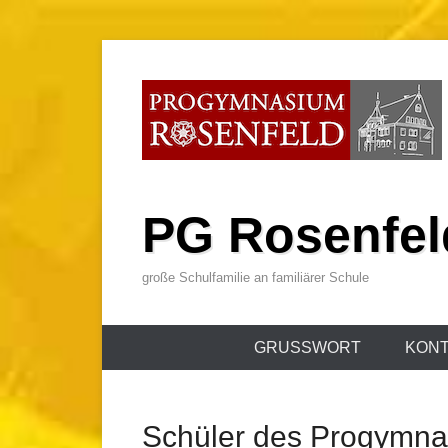
Zum
Inhalt
wechseln
PG Rosenfel
große Schulfamilie an familiärer Schule
Primäres
GRUSSWORT
KONT
Menü
Schüler des Progymna