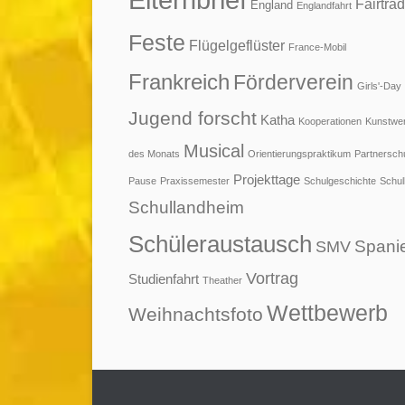
Fairtra
England
Englandfahrt
Feste
Flügelgeflüster
France-Mobil
Frankreich
Förderverein
Girls'-Day
Jugend forscht
Katha
Kooperationen
Kunstwe
Musical
des Monats
Orientierungspraktikum
Partnersch
Projekttage
Pause
Praxissemester
Schulgeschichte
Schul
Schullandheim
Schüleraustausch
Spani
SMV
Vortrag
Studienfahrt
Theather
Wettbewerb
Weihnachtsfoto