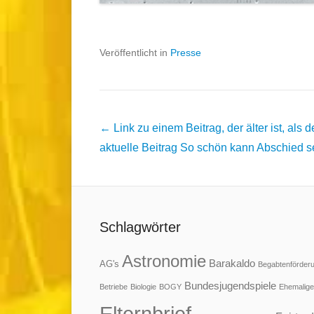
Veröffentlicht in
Presse
Beitrags
← Link zu einem Beitrag, der älter ist, als d
Übersicht
aktuelle Beitrag
So schön kann Abschied s
Schlagwörter
Astronomie
Barakaldo
AG's
Begabtenförder
Bundesjugendspiele
Betriebe
Biologie
BOGY
Ehemalige
Elternbrief