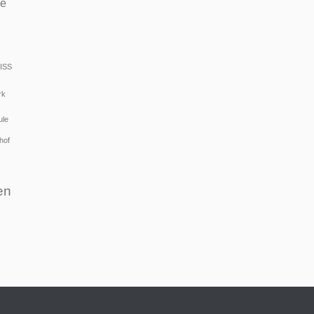
de
ISS
rk
ule
hof
en