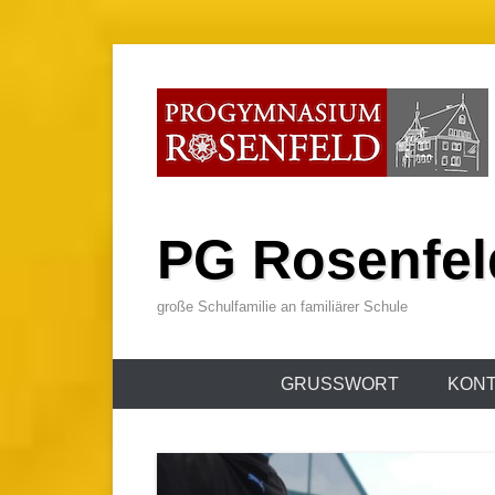
Zum
Inhalt
wechseln
PG Rosenfel
große Schulfamilie an familiärer Schule
Primäres
GRUSSWORT
KONT
Menü