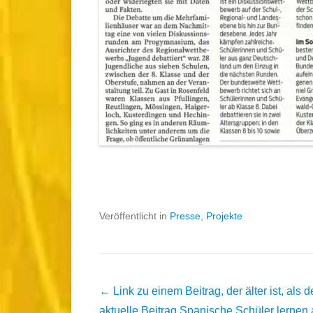
Veröffentlicht in
Presse
,
Projekte
Beitrags
← Link zu einem Beitrag, der älter ist, als d
Übersicht
aktuelle Beitrag
Spanische Schüler lernen