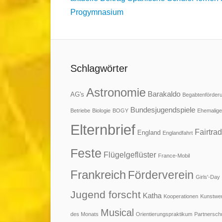
Progymnasium
Schlagwörter
Astronomie
Barakaldo
AG's
Begabtenförder
Bundesjugendspiele
Betriebe
Biologie
BOGY
Ehemalige
Elternbrief
Fairtra
England
Englandfahrt
Feste
Flügelgeflüster
France-Mobil
Frankreich
Förderverein
Girls'-Day
Jugend forscht
Katha
Kooperationen
Kunstwe
Musical
des Monats
Orientierungspraktikum
Partnersch