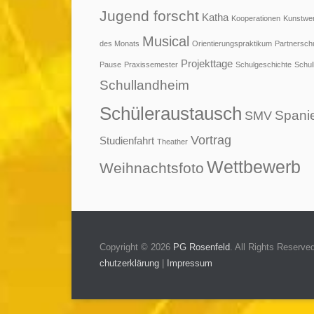
Jugend forscht
Katha
Kooperationen
Kunstwe
Musical
des Monats
Orientierungspraktikum
Partnersch
Projekttage
Pause
Praxissemester
Schulgeschichte
Schul
Schullandheim
Schüleraustausch
Spani
SMV
Vortrag
Studienfahrt
Theather
Wettbewerb
Weihnachtsfoto
Copyright © 2026
PG Rosenfeld
. All Rights Reserve
chutzerklärung
|
Impressum