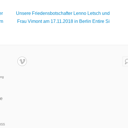
er
Unsere Friedensbotschafter Lenno Letsch und
um
Frau Vimont am 17.11.2018 in Berlin
Entire Si
Su
ung
de
ISS