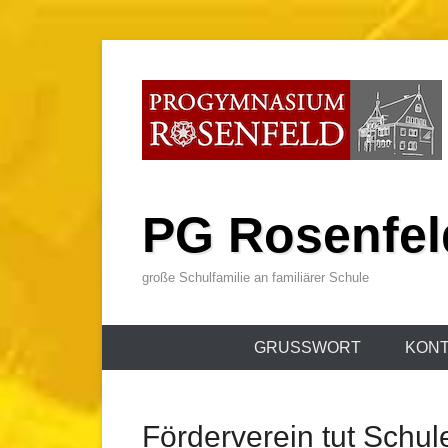
Zum
Inhalt
wechseln
PG Rosenfel
große Schulfamilie an familiärer Schule
Primäres
GRUSSWORT
KONT
Menü
Förderverein tut Schul