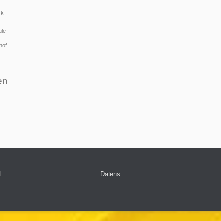
rk
ule
hof
en
d.
Datens