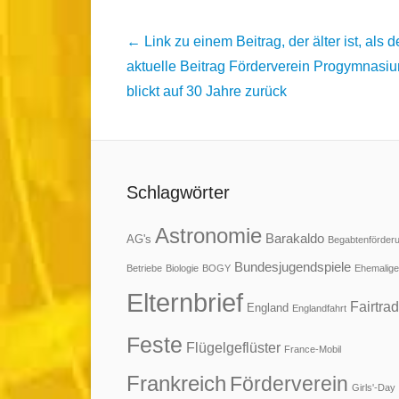
Beitrags
← Link zu einem Beitrag, der älter ist, als d
Übersicht
aktuelle Beitrag
Förderverein Progymnasi
blickt auf 30 Jahre zurück
Schlagwörter
Astronomie
Barakaldo
AG's
Begabtenförder
Bundesjugendspiele
Betriebe
Biologie
BOGY
Ehemalige
Elternbrief
Fairtra
England
Englandfahrt
Feste
Flügelgeflüster
France-Mobil
Frankreich
Förderverein
Girls'-Day