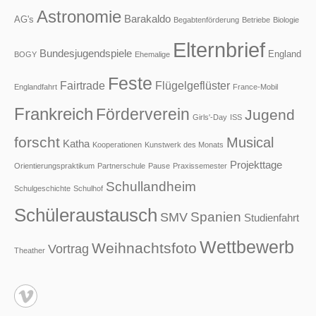
Astronomie
Barakaldo
AG's
Begabtenförderung
Betriebe
Biologie
Elternbrief
Bundesjugendspiele
England
BOGY
Ehemalige
Feste
Fairtrade
Flügelgeflüster
Englandfahrt
France-Mobil
Frankreich
Förderverein
Jugend
Girls'-Day
ISS
forscht
Musical
Katha
Kooperationen
Kunstwerk des Monats
Projekttage
Orientierungspraktikum
Partnerschule
Pause
Praxissemester
Schullandheim
Schulgeschichte
Schulhof
Schüleraustausch
Spanien
SMV
Studienfahrt
Wettbewerb
Weihnachtsfoto
Vortrag
Theather