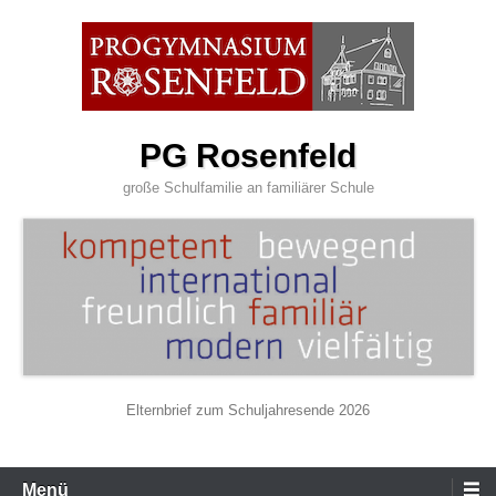
Zum
Inhalt
wechseln
PG Rosenfeld
große Schulfamilie an familiärer Schule
Elternbrief zum Schuljahresende 2026
Primäres
Menü