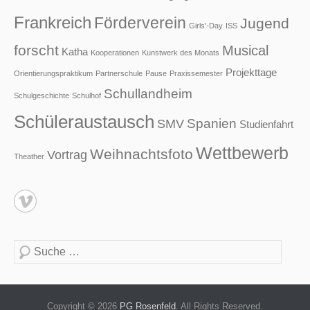
Frankreich
Förderverein
Jugend
Girls'-Day
ISS
forscht
Musical
Katha
Kooperationen
Kunstwerk des Monats
Projekttage
Orientierungspraktikum
Partnerschule
Pause
Praxissemester
Schullandheim
Schulgeschichte
Schulhof
Schüleraustausch
Spanien
SMV
Studienfahrt
Wettbewerb
Weihnachtsfoto
Vortrag
Theather
Suche
Copyright © 2026
PG Rosenfeld
. All Rights Reserved.