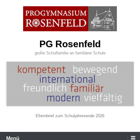
Zum
Inhalt
wechseln
PG Rosenfeld
große Schulfamilie an familiärer Schule
Elternbrief zum Schuljahresende 2026
Primäres
Menü