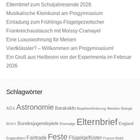
Elternbrief zum Schuljahresende 2026
Musikalische Kleinkunst am Progymnasium
Einladung zum Frühlings-Flügelgezwitscher
Frankreichaustausch mit Moissy-Cramayel
Eine Luxuswohnung für Meisen
Viertklässler? – Willkommen am Progymnasium!
Ein Gruß aus Heilbronn von der Experimenta im Februar
2026
Schlagwörter
Astronomie
Barakaldo
AG's
Begabtenförderung
Betriebe
Biologie
Elternbrief
Bundesjugendspiele
England
BOGY
Ehemalige
Feste
Fairtrade
Flügelgeflüster
Englandfahrt
France-Mobil