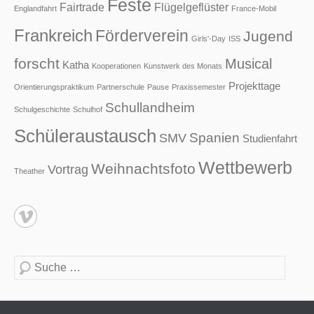
Feste
Fairtrade
Flügelgeflüster
Englandfahrt
France-Mobil
Frankreich
Förderverein
Jugend
Girls'-Day
ISS
forscht
Musical
Katha
Kooperationen
Kunstwerk des Monats
Projekttage
Orientierungspraktikum
Partnerschule
Pause
Praxissemester
Schullandheim
Schulgeschichte
Schulhof
Schüleraustausch
Spanien
SMV
Studienfahrt
Wettbewerb
Weihnachtsfoto
Vortrag
Theather
Suche