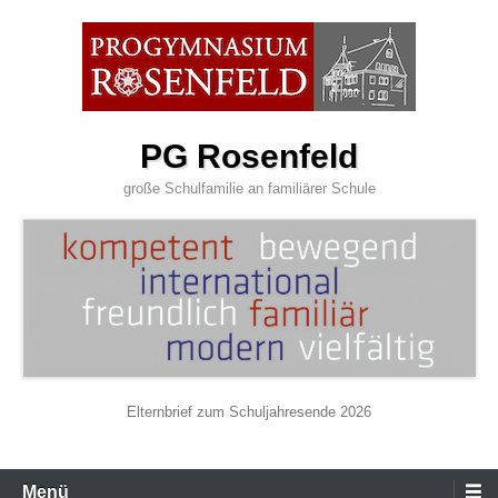
Zum
Inhalt
wechseln
PG Rosenfeld
große Schulfamilie an familiärer Schule
Elternbrief zum Schuljahresende 2026
Primäres
Menü