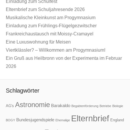
Einladung zum Schulfest
Elternbrief zum Schuljahresende 2026
Musikalische Kleinkunst am Progymnasium
Einladung zum Frühlings-Flügelgezwitscher
Frankreichaustausch mit Moissy-Cramayel
Eine Luxuswohnung für Meisen
Viertklässler? – Willkommen am Progymnasium!
Ein Gruß aus Heilbronn von der Experimenta im Februar
2026
Schlagwörter
Astronomie
Barakaldo
AG's
Begabtenförderung
Betriebe
Biologie
Elternbrief
Bundesjugendspiele
England
BOGY
Ehemalige