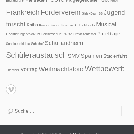
Englandfahrt
France-Mobil
Frankreich
Förderverein
Jugend
Girls'-Day
ISS
forscht
Musical
Katha
Kooperationen
Kunstwerk des Monats
Projekttage
Orientierungspraktikum
Partnerschule
Pause
Praxissemester
Schullandheim
Schulgeschichte
Schulhof
Schüleraustausch
Spanien
SMV
Studienfahrt
Wettbewerb
Weihnachtsfoto
Vortrag
Theather
Suche