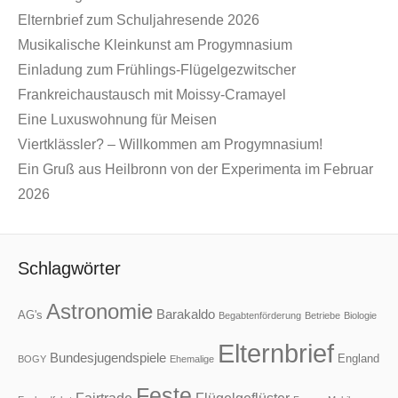
Elternbrief zum Schuljahresende 2026
Musikalische Kleinkunst am Progymnasium
Einladung zum Frühlings-Flügelgezwitscher
Frankreichaustausch mit Moissy-Cramayel
Eine Luxuswohnung für Meisen
Viertklässler? – Willkommen am Progymnasium!
Ein Gruß aus Heilbronn von der Experimenta im Februar
2026
Schlagwörter
Astronomie
Barakaldo
AG's
Begabtenförderung
Betriebe
Biologie
Elternbrief
Bundesjugendspiele
England
BOGY
Ehemalige
Feste
Fairtrade
Flügelgeflüster