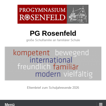
Zum
Inhalt
wechseln
PG Rosenfeld
große Schulfamilie an familiärer Schule
Elternbrief zum Schuljahresende 2026
Primäres
Menü