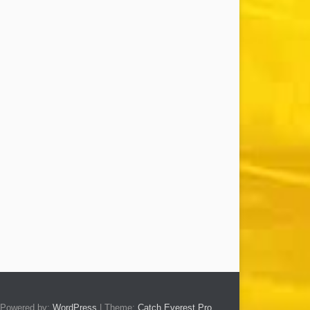
Powered by:
WordPress
| Theme:
Catch Everest Pro