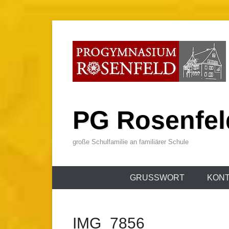
Zum
Inhalt
wechseln
PG Rosenfel
große Schulfamilie an familiärer Schule
Primäres
GRUSSWORT
KONT
Menü
IMG_7856