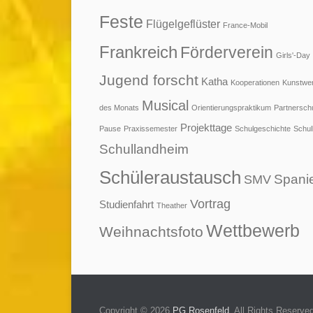
Feste
Flügelgeflüster
France-Mobil
Frankreich
Förderverein
Girls'-Day
Jugend forscht
Katha
Kooperationen
Kunstwe
Musical
des Monats
Orientierungspraktikum
Partnersch
Projekttage
Pause
Praxissemester
Schulgeschichte
Schul
Schullandheim
Schüleraustausch
Spani
SMV
Vortrag
Studienfahrt
Theather
Wettbewerb
Weihnachtsfoto
Copyright © 2026
PG Rosenfeld
. All Rights Reserve