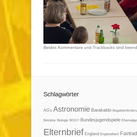
Beides Kommentare und Trackbacks sind beend
Schlagwörter
Astronomie
Barakaldo
AG's
Begabtenförder
Bundesjugendspiele
Betriebe
Biologie
BOGY
Ehemalige
Elternbrief
Fairtra
England
Englandfahrt