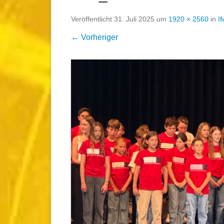
Veröffentlicht
31. Juli 2025
um
1920 × 2560
in
I
← Vorheriger