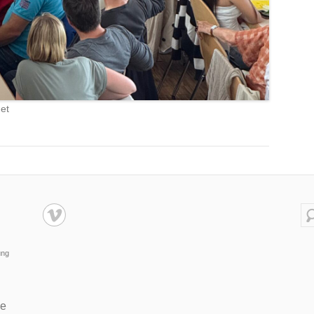
et
Su
ung
de