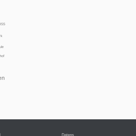
ISS
rk
ule
hof
en
d.
Datens