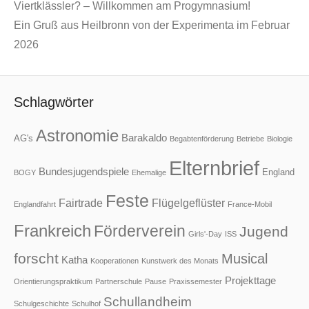
Viertklässler? – Willkommen am Progymnasium!
Ein Gruß aus Heilbronn von der Experimenta im Februar
2026
Schlagwörter
Astronomie
Barakaldo
AG's
Begabtenförderung
Betriebe
Biologie
Elternbrief
Bundesjugendspiele
England
BOGY
Ehemalige
Feste
Fairtrade
Flügelgeflüster
Englandfahrt
France-Mobil
Frankreich
Förderverein
Jugend
Girls'-Day
ISS
forscht
Musical
Katha
Kooperationen
Kunstwerk des Monats
Projekttage
Orientierungspraktikum
Partnerschule
Pause
Praxissemester
Schullandheim
Schulgeschichte
Schulhof