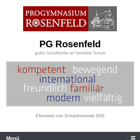
Zum
Inhalt
wechseln
PG Rosenfeld
große Schulfamilie an familiärer Schule
Elternbrief zum Schuljahresende 2026
Primäres
Menü