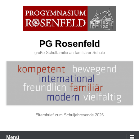
Zum
Inhalt
wechseln
PG Rosenfeld
große Schulfamilie an familiärer Schule
Elternbrief zum Schuljahresende 2026
Primäres
Menü