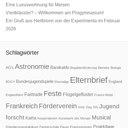
Eine Luxuswohnung für Meisen
Viertklässler? – Willkommen am Progymnasium!
Ein Gruß aus Heilbronn von der Experimenta im Februar
2026
Schlagwörter
Astronomie
Barakaldo
AG's
Begabtenförderung
Betriebe
Biologie
Elternbrief
Bundesjugendspiele
England
BOGY
Ehemalige
Feste
Fairtrade
Flügelgeflüster
Englandfahrt
France-Mobil
Frankreich
Förderverein
Jugend
Girls'-Day
ISS
forscht
Musical
Katha
Kooperationen
Kunstwerk des Monats
Projekttage
Orientierungspraktikum
Partnerschule
Pause
Praxissemester