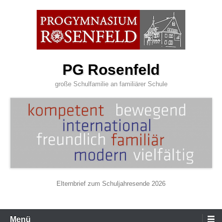
Zum
Inhalt
wechseln
PG Rosenfeld
große Schulfamilie an familiärer Schule
Elternbrief zum Schuljahresende 2026
Primäres
Menü