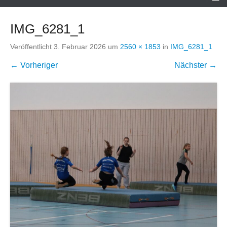
Menü
IMG_6281_1
Veröffentlicht
3. Februar 2026
um
2560 × 1853
in
IMG_6281_1
← Vorheriger
Nächster →