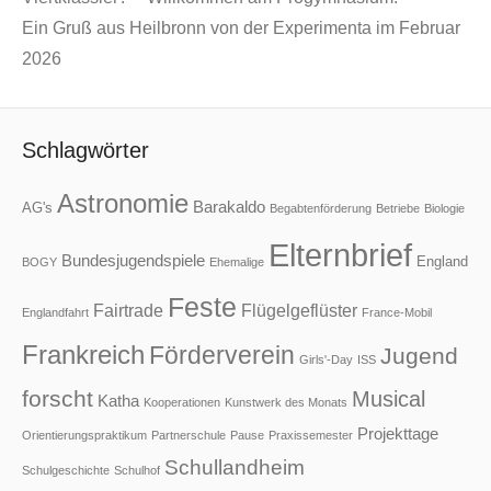
Ein Gruß aus Heilbronn von der Experimenta im Februar
2026
Schlagwörter
Astronomie
Barakaldo
AG's
Begabtenförderung
Betriebe
Biologie
Elternbrief
Bundesjugendspiele
England
BOGY
Ehemalige
Feste
Fairtrade
Flügelgeflüster
Englandfahrt
France-Mobil
Frankreich
Förderverein
Jugend
Girls'-Day
ISS
forscht
Musical
Katha
Kooperationen
Kunstwerk des Monats
Projekttage
Orientierungspraktikum
Partnerschule
Pause
Praxissemester
Schullandheim
Schulgeschichte
Schulhof