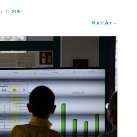
in
_TIL3190
Nächster →