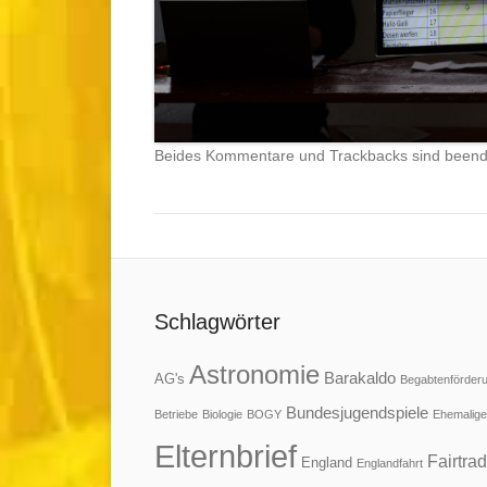
Beides Kommentare und Trackbacks sind beend
Schlagwörter
Astronomie
Barakaldo
AG's
Begabtenförder
Bundesjugendspiele
Betriebe
Biologie
BOGY
Ehemalige
Elternbrief
Fairtra
England
Englandfahrt