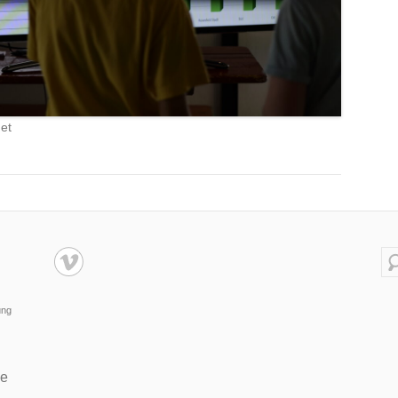
et
Su
ung
de