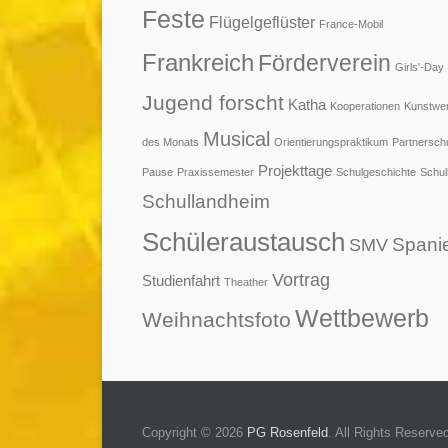
Feste
Flügelgeflüster
France-Mobil
Frankreich
Förderverein
Girls'-Day
Jugend forscht
Katha
Kooperationen
Kunstwe
Musical
des Monats
Orientierungspraktikum
Partnersch
Projekttage
Pause
Praxissemester
Schulgeschichte
Schul
Schullandheim
Schüleraustausch
Spani
SMV
Vortrag
Studienfahrt
Theather
Wettbewerb
Weihnachtsfoto
Copyright © 2026
PG Rosenfeld
. All Rights Reserve