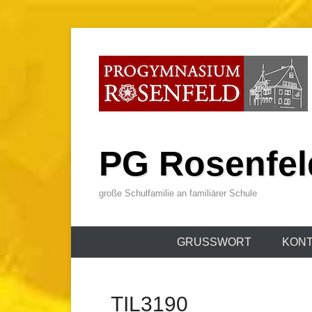
Zum
Inhalt
wechseln
PG Rosenfel
große Schulfamilie an familiärer Schule
Primäres
GRUSSWORT
KONT
Menü
_TIL3190