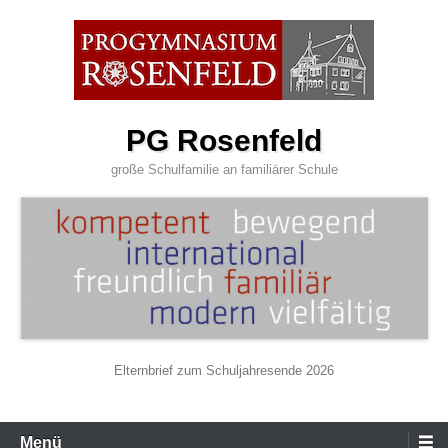
Zum
Inhalt
wechseln
PG Rosenfeld
große Schulfamilie an familiärer Schule
Elternbrief zum Schuljahresende 2026
Primäres
Menü