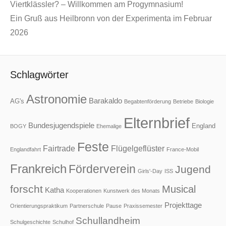
Viertklässler? – Willkommen am Progymnasium!
Ein Gruß aus Heilbronn von der Experimenta im Februar
2026
Schlagwörter
Astronomie
Barakaldo
AG's
Begabtenförderung
Betriebe
Biologie
Elternbrief
Bundesjugendspiele
England
BOGY
Ehemalige
Feste
Fairtrade
Flügelgeflüster
Englandfahrt
France-Mobil
Frankreich
Förderverein
Jugend
Girls'-Day
ISS
forscht
Musical
Katha
Kooperationen
Kunstwerk des Monats
Projekttage
Orientierungspraktikum
Partnerschule
Pause
Praxissemester
Schullandheim
Schulgeschichte
Schulhof