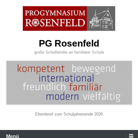
Zum
Inhalt
wechseln
PG Rosenfeld
große Schulfamilie an familiärer Schule
Elternbrief zum Schuljahresende 2026
Primäres
Menü