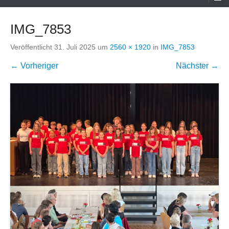
Menü
IMG_7853
Veröffentlicht
31. Juli 2025
um
2560 × 1920
in
IMG_7853
← Vorheriger
Nächster →