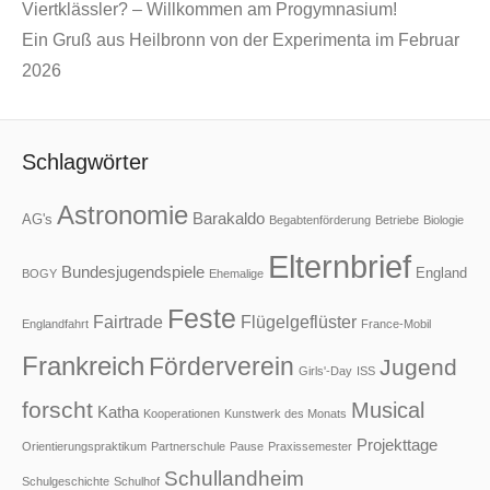
Viertklässler? – Willkommen am Progymnasium!
Ein Gruß aus Heilbronn von der Experimenta im Februar
2026
Schlagwörter
Astronomie
Barakaldo
AG's
Begabtenförderung
Betriebe
Biologie
Elternbrief
Bundesjugendspiele
England
BOGY
Ehemalige
Feste
Fairtrade
Flügelgeflüster
Englandfahrt
France-Mobil
Frankreich
Förderverein
Jugend
Girls'-Day
ISS
forscht
Musical
Katha
Kooperationen
Kunstwerk des Monats
Projekttage
Orientierungspraktikum
Partnerschule
Pause
Praxissemester
Schullandheim
Schulgeschichte
Schulhof