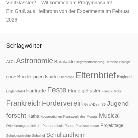
Viertklässler? – Willkommen am Progymnasium!
Ein Gruß aus Heilbronn von der Experimenta im Februar
2026
Schlagwörter
Astronomie
Barakaldo
AG's
Begabtenförderung
Betriebe
Biologie
Elternbrief
Bundesjugendspiele
England
BOGY
Ehemalige
Feste
Fairtrade
Flügelgeflüster
Englandfahrt
France-Mobil
Frankreich
Förderverein
Jugend
Girls'-Day
ISS
forscht
Musical
Katha
Kooperationen
Kunstwerk des Monats
Projekttage
Orientierungspraktikum
Partnerschule
Pause
Praxissemester
Schullandheim
Schulgeschichte
Schulhof