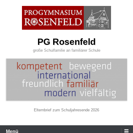
Zum
Inhalt
wechseln
PG Rosenfeld
große Schulfamilie an familiärer Schule
Elternbrief zum Schuljahresende 2026
Primäres
Menü