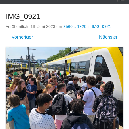
Menü
IMG_0921
Veröffentlicht
18. Juni 2023
um
2560 × 1920
in
IMG_0921
← Vorheriger
Nächster →